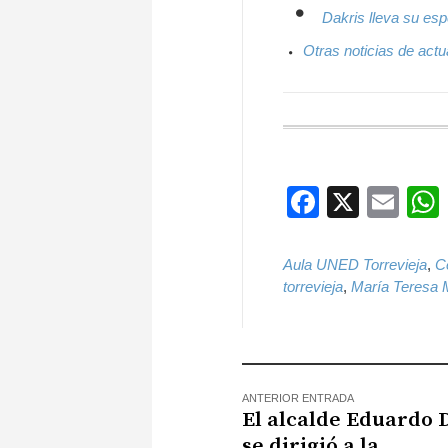
Dakris lleva su esp
Otras noticias de actu
Faceboo
X
Ema
Aula UNED Torrevieja
,
C
torrevieja
,
María Teresa 
ANTERIOR ENTRADA
El alcalde Eduardo 
se dirigió a la