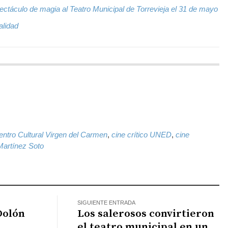
ectáculo de magia al Teatro Municipal de Torrevieja el 31 de mayo
alidad
k
il
WhatsApp
entro Cultural Virgen del Carmen
,
cine crítico UNED
,
cine
Martínez Soto
SIGUIENTE ENTRADA
Dolón
Los salerosos convirtieron
el teatro municipal en un