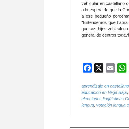
vehicular en castellano 
a la espera de que la Co
a ese pequeño porcentaj
“Entendemos que habrá q
que sus hijos vehiculen 
general de centros todav
Faceboo
X
Ema
aprendizaje en castellano
educación en Vega Baja
,
elecciones lingüísticas 
lengua
,
votación lengua e