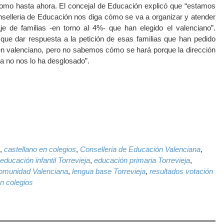
como hasta ahora. El concejal de Educación explicó que “estamos
nselleria de Educación nos diga cómo se va a organizar y atender
e de familias -en torno al 4%- que han elegido el valenciano”.
ue dar respuesta a la petición de esas familias que han pedido
en valenciano, pero no sabemos cómo se hará porque la dirección
ía no nos lo ha desglosado”.
k
il
WhatsApp
,
castellano en colegios
,
Conselleria de Educación Valenciana
,
educación infantil Torrevieja
,
educación primaria Torrevieja
,
Comunidad Valenciana
,
lengua base Torrevieja
,
resultados votación
n colegios