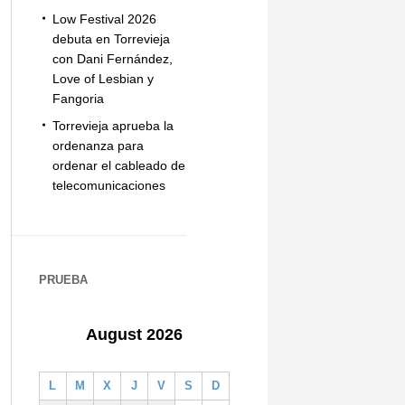
Low Festival 2026
debuta en Torrevieja
con Dani Fernández,
Love of Lesbian y
Fangoria
Torrevieja aprueba la
ordenanza para
ordenar el cableado de
telecomunicaciones
PRUEBA
August 2026
L
M
X
J
V
S
D