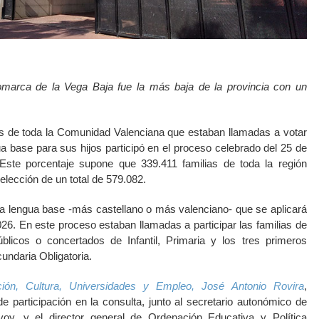
comarca de la Vega Baja fue la más baja de la provincia con un
as de toda la Comunidad Valenciana que estaban llamadas a votar
ua base para sus hijos participó en el proceso celebrado del 25 de
Este porcentaje supone que 339.411 familias de toda la región
elección de un total de 579.082.
 la lengua base -más castellano o más valenciano- que se aplicará
026. En este proceso estaban llamadas a participar las familias de
licos o concertados de Infantil, Primaria y los tres primeros
ndaria Obligatoria.
ión, Cultura, Universidades y Empleo, José Antonio Rovira
,
de participación en la consulta, junto al secretario autonómico de
oy, y el director general de Ordenación Educativa y Política