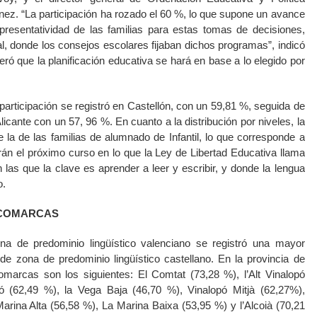
ínez. “La participación ha rozado el 60 %, lo que supone un avance
presentatividad de las familias para estas tomas de decisiones,
ual, donde los consejos escolares fijaban dichos programas”, indicó
teró que la planificación educativa se hará en base a lo elegido por
participación se registró en Castellón, con un 59,81 %, seguida de
icante con un 57, 96 %. En cuanto a la distribución por niveles, la
e la de las familias de alumnado de Infantil, lo que corresponde a
arán el próximo curso en lo que la Ley de Libertad Educativa llama
n las que la clave es aprender a leer y escribir, y donde la lengua
o.
 COMARCAS
a de predominio lingüístico valenciano se registró una mayor
 de zona de predominio lingüístico castellano. En la provincia de
omarcas son los siguientes: El Comtat (73,28 %), l’Alt Vinalopó
ó (62,49 %), la Vega Baja (46,70 %), Vinalopó Mitjà (62,27%),
Marina Alta (56,58 %), La Marina Baixa (53,95 %) y l’Alcoià (70,21