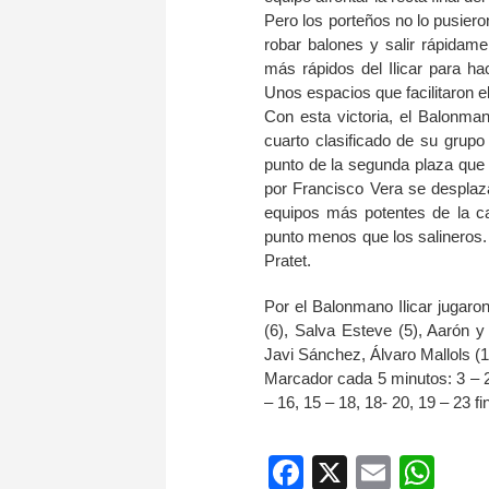
Pero los porteños no lo pusieron
robar balones y salir rápidam
más rápidos del Ilicar para h
Unos espacios que facilitaron el 
Con esta victoria, el Balonman
cuarto clasificado de su grupo
punto de la segunda plaza que d
por Francisco Vera se desplaz
equipos más potentes de la ca
punto menos que los salineros. 
Pratet.
Por el Balonmano Ilicar jugaron
(6), Salva Esteve (5), Aarón y 
Javi Sánchez, Álvaro Mallols (1
Marcador cada 5 minutos: 3 – 2,
– 16, 15 – 18, 18- 20, 19 – 23 fin
Facebook
X
Email
Wh