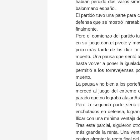
habían perdido dos valiosísim
balonmano español.
El partido tuvo una parte para 
defensa que se mostró intratab
finalmente.
Pero el comienzo del partido t
en su juego con el pivote y mo
poco más tarde de los diez mi
muerto. Una pausa que sentó bie
hasta volver a poner la igualad
permitió a los torrevejenses po
muerto.
La pausa vino bien a los porteñ
merced al juego del extremo d
parado que no lograba atajar Asi
Pero la segunda parte sería 
enchufados en defensa, logrand
Ilicar con una mínima ventaja de
Tras este parcial, siguieron o
más grande la renta. Una venta
equipo afrontar la recta final d