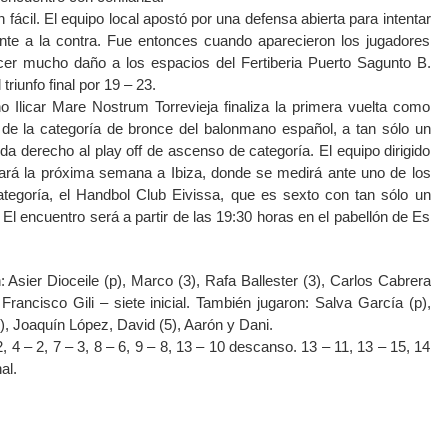
 fácil. El equipo local apostó por una defensa abierta para intentar
ente a la contra. Fue entonces cuando aparecieron los jugadores
acer mucho daño a los espacios del Fertiberia Puerto Sagunto B.
triunfo final por 19 – 23.
o Ilicar Mare Nostrum Torrevieja finaliza la primera vuelta como
 de la categoría de bronce del balonmano español, a tan sólo un
a derecho al play off de ascenso de categoría. El equipo dirigido
ará la próxima semana a Ibiza, donde se medirá ante uno de los
tegoría, el Handbol Club Eivissa, que es sexto con tan sólo un
El encuentro será a partir de las 19:30 horas en el pabellón de Es
: Asier Dioceile (p), Marco (3), Rafa Ballester (3), Carlos Cabrera
Francisco Gili – siete inicial. También jugaron: Salva García (p),
), Joaquín López, David (5), Aarón y Dani.
 4 – 2, 7 – 3, 8 – 6, 9 – 8, 13 – 10 descanso. 13 – 11, 13 – 15, 14
al.
atsApp