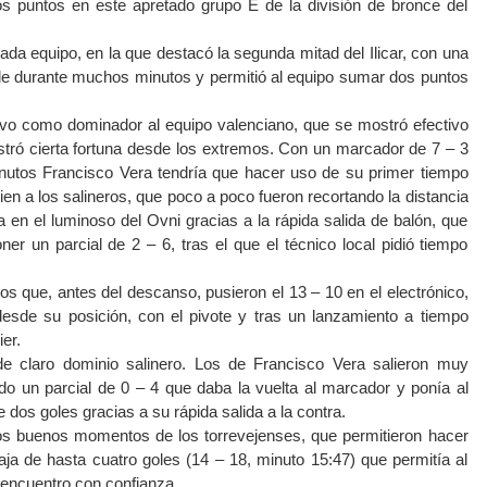
os puntos en este apretado grupo E de la división de bronce del
cada equipo, en la que destacó la segunda mitad del Ilicar, con una
le durante muchos minutos y permitió al equipo sumar dos puntos
uvo como dominador al equipo valenciano, que se mostró efectivo
stró cierta fortuna desde los extremos. Con un marcador de 7 – 3
nutos Francisco Vera tendría que hacer uso de su primer tiempo
n a los salineros, que poco a poco fueron recortando la distancia
a en el luminoso del Ovni gracias a la rápida salida de balón, que
ner un parcial de 2 – 6, tras el que el técnico local pidió tiempo
os que, antes del descanso, pusieron el 13 – 10 en el electrónico,
esde su posición, con el pivote y tras un lanzamiento a tiempo
er.
de claro dominio salinero. Los de Francisco Vera salieron muy
o un parcial de 0 – 4 que daba la vuelta al marcador y ponía al
 dos goles gracias a su rápida salida a la contra.
tros buenos momentos de los torrevejenses, que permitieron hacer
ja de hasta cuatro goles (14 – 18, minuto 15:47) que permitía al
el encuentro con confianza.