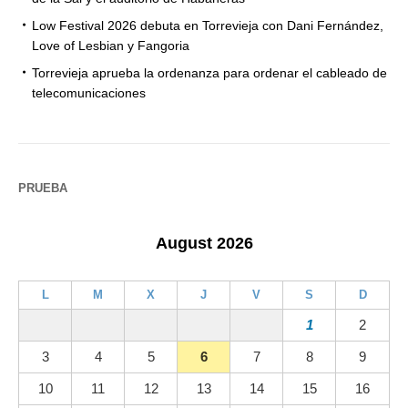
Low Festival 2026 debuta en Torrevieja con Dani Fernández,
Love of Lesbian y Fangoria
Torrevieja aprueba la ordenanza para ordenar el cableado de
telecomunicaciones
PRUEBA
August 2026
L
M
X
J
V
S
D
1
2
3
4
5
6
7
8
9
10
11
12
13
14
15
16