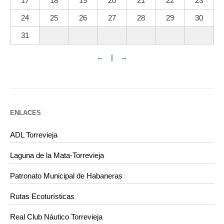
17
18
19
20
21
22
23
24
25
26
27
28
29
30
31
←
|
→
ENLACES
ADL Torrevieja
Laguna de la Mata-Torrevieja
Patronato Municipal de Habaneras
Rutas Ecoturísticas
Real Club Náutico Torrevieja