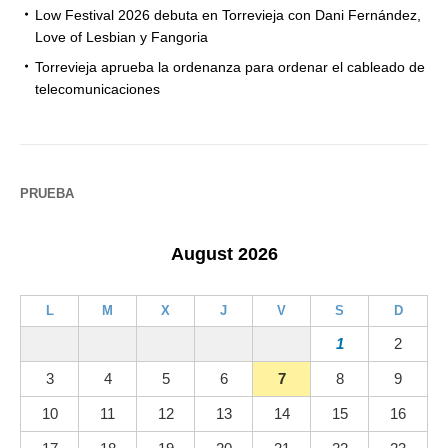
Low Festival 2026 debuta en Torrevieja con Dani Fernández,
Love of Lesbian y Fangoria
Torrevieja aprueba la ordenanza para ordenar el cableado de
telecomunicaciones
PRUEBA
August 2026
L
M
X
J
V
S
D
1
2
3
4
5
6
7
8
9
10
11
12
13
14
15
16